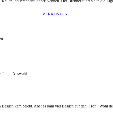
 Keller und Brennerei näher Kennen. Der Brenner führt sie in die Eig
VERKOSTUNG
er
Menü und Auswahl
 Besuch kam belebt. Aber es kam viel Besuch auf den „Hof“. Wohl des