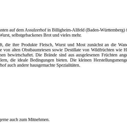
hnten auf dem Assulzerhof in Billigheim-Allfeld (Baden-Württemberg) 
Wurst, selbstgebackenes Brot und vieles mehr.
, die ihre Produkte Fleisch, Wurst und Most zunächst an die Wander
 von alten Obstbaumriesen sowie Destillate von Wildfrüchten wie Hol
en bewirtschaftet. Die Brände sind aus ausgelesenen Früchten angese
ern, die ideale Bedingungen bieten. Die kleinen Herstellungsmengen
erhof auch andere hausgemachte Spezialitäten.
 gerne auch zum Mitnehmen.