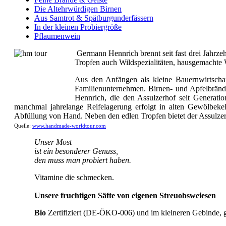
Die Altehrwürdigen Birnen
Aus Samtrot & Spätburgunderfässern
In der kleinen Probiergröße
Pflaumenwein
Germann Hennrich brennt seit fast drei Jahrze
Tropfen auch Wildspezialitäten, hausgemachte 
Aus den Anfängen als kleine Bauernwirtschaft
Familienunternehmen. Birnen- und Apfelbrände
Hennrich, die den Assulzerhof seit Generation
manchmal jahrelange Reifelagerung erfolgt in alten Gewölbekell
Abfüllung von Hand. Neben den edlen Tropfen bietet der Assulz
Quelle:
www.handmade-worldtour.com
Unser Most
ist ein besonderer Genuss,
den muss man probiert haben.
Vitamine die schmecken.
Unsere fruchtigen Säfte von eigenen Streuobsweiesen
Bio
Zertifiziert (DE-ÖKO-006) und im kleineren Gebinde,