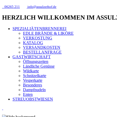
06265 211
info@assulzerhof.de
HERZLICH WILLKOMMEN IM ASSU
SPEZIALIÄTENBRENNEREI
EDLE BRÄNDE & LIKÖRE
VERKOSTUNG
KATALOG
VERSANDKOSTEN
BESTELLANFRAGE
GASTWIRTSCHAFT
Öffnungszeiten
Ländliche Genüsse
Wildkarte
Schnitzelkarte
Vesperkarte
Besonderes
Dampfnudeln
Enten
STREUOBSTWIESEN